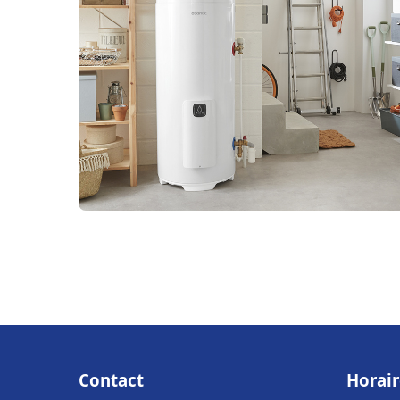
Contact
Horair