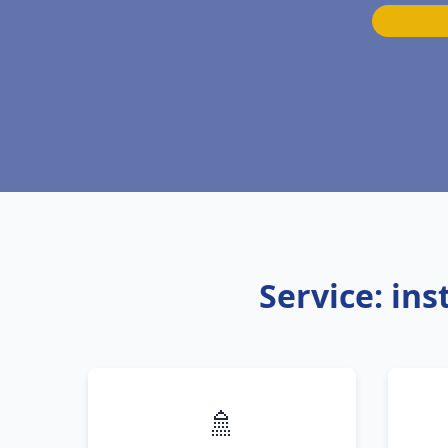
Service: in
🚿