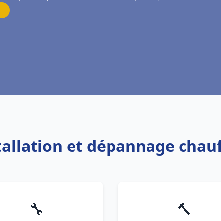
stallation et dépannage chauf
🔧
🔨