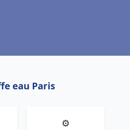
fe eau Paris
⚙️