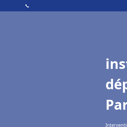
📞
ins
dé
Par
Interventi