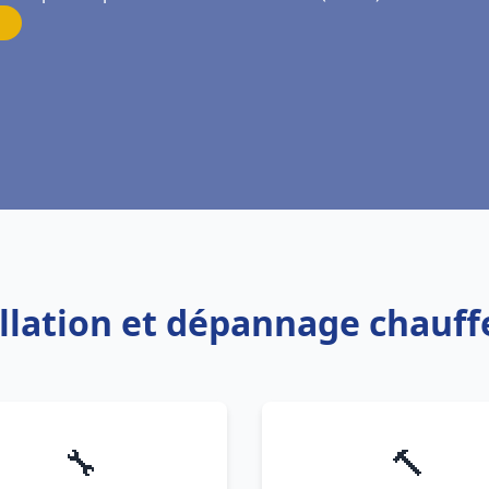
allation et dépannage chauf
🔧
🔨