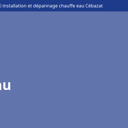
 installation et dépannage chauffe eau Cébazat
au