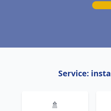
Service: inst
🚿