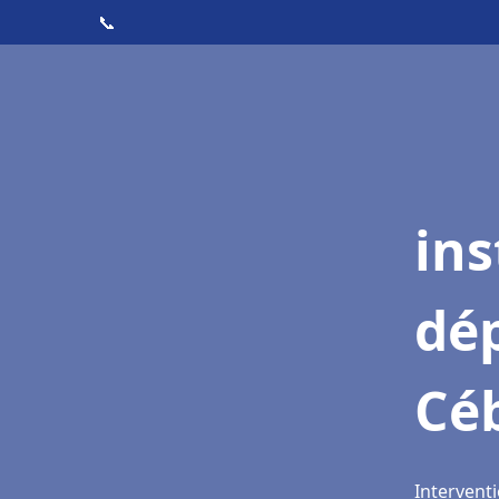
📞
ins
dé
Cé
Interventi