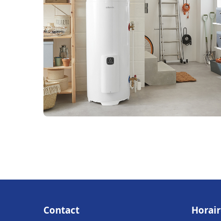
Contact
Horair