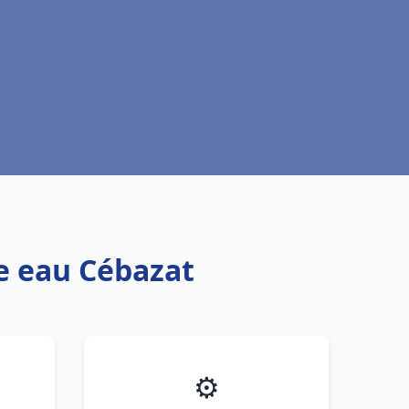
fe eau Cébazat
⚙️