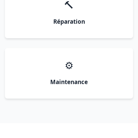
🔨
Réparation
⚙️
Maintenance