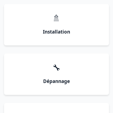
🚿
Installation
🔧
Dépannage