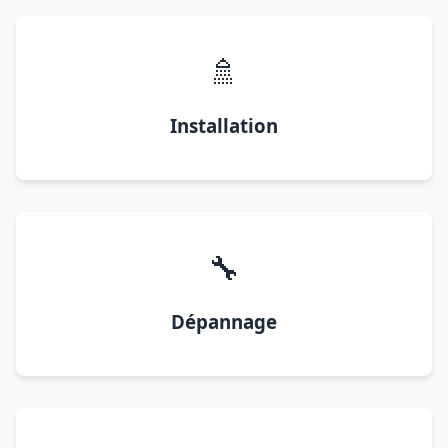
🚿
Installation
🔧
Dépannage