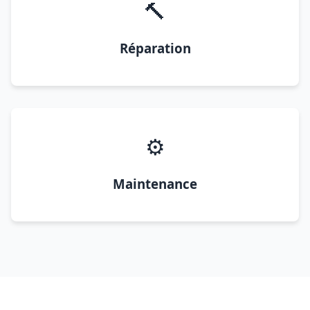
🔨
Réparation
⚙️
Maintenance