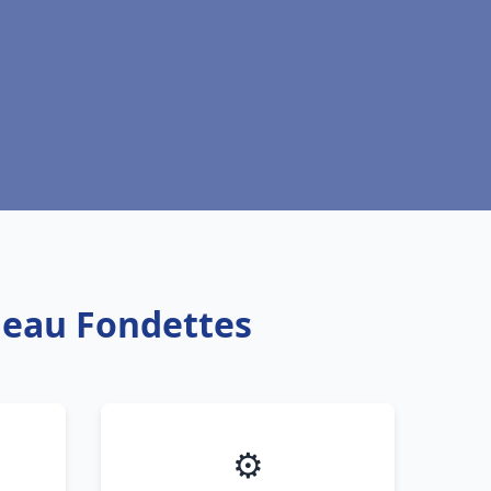
e eau Fondettes
⚙️