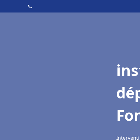
📞
ins
dé
Fo
Interventi