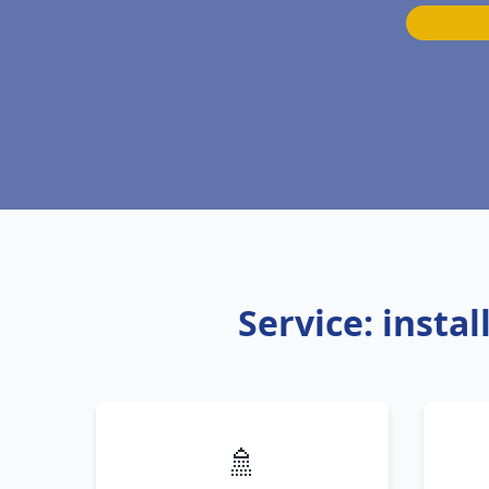
Service: insta
🚿