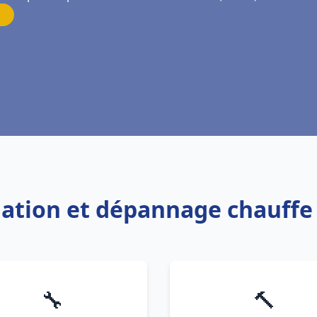
llation et dépannage chauff
🔧
🔨