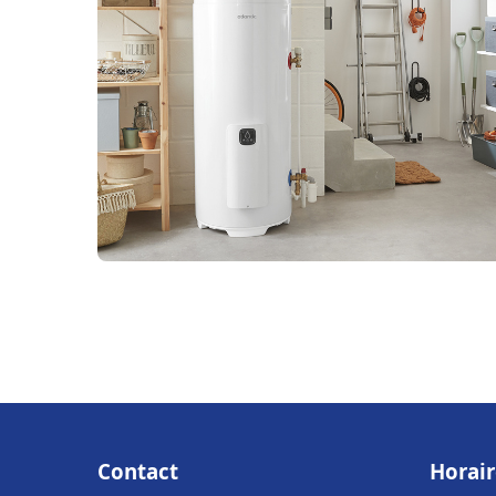
Contact
Horair