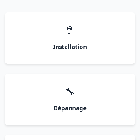
🚿
Installation
🔧
Dépannage