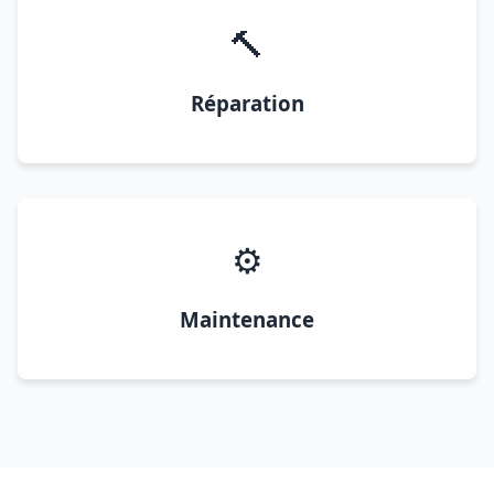
🔨
Réparation
⚙️
Maintenance