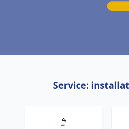
Service: install
🚿