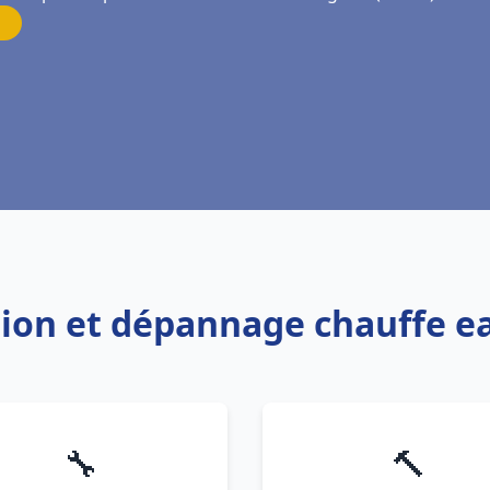
ation et dépannage chauffe e
🔧
🔨