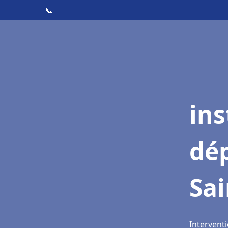
📞
ins
dé
Sai
Interventi