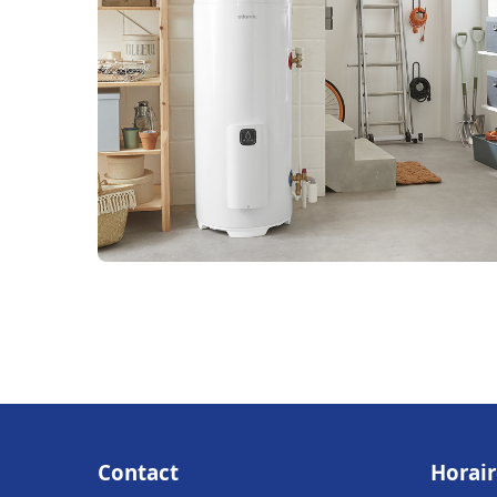
Contact
Horair