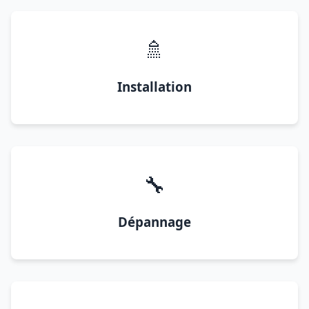
🚿
Installation
🔧
Dépannage