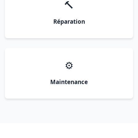
🔨
Réparation
⚙️
Maintenance