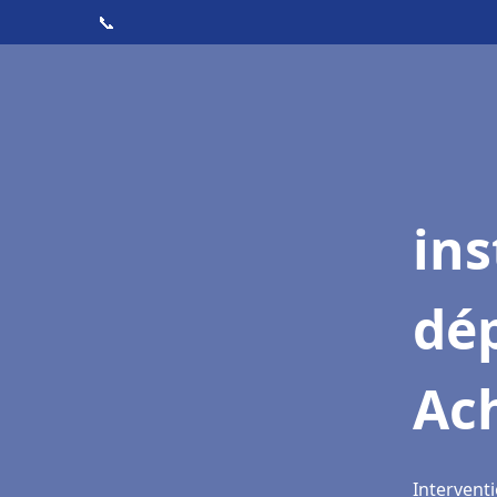
📞
ins
dé
Ac
Interventi