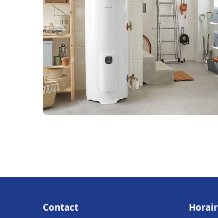
Contact
Horair