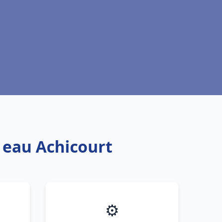
e eau Achicourt
⚙️