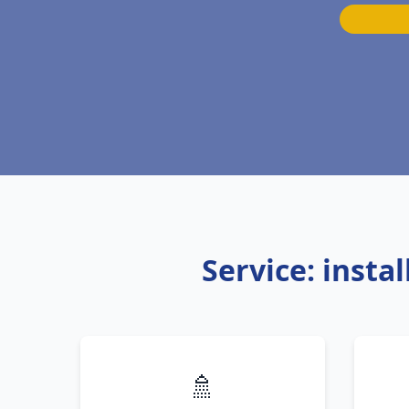
Service: insta
🚿