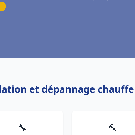
llation et dépannage chauff
🔧
🔨