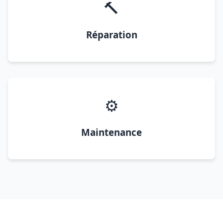
🔨
Réparation
⚙️
Maintenance