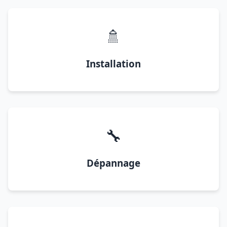
🚿
Installation
🔧
Dépannage