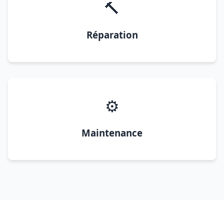
🔨
Réparation
⚙️
Maintenance