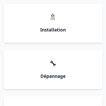
🚿
Installation
🔧
Dépannage