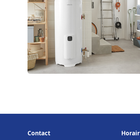
Contact
Horair