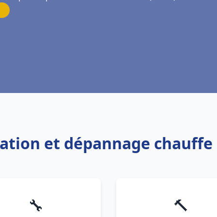
llation et dépannage chauffe 
🔧
🔨