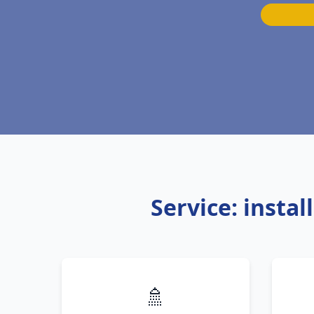
Service: insta
🚿