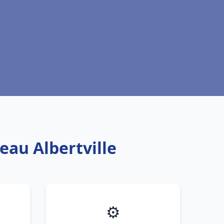
eau Albertville
⚙️