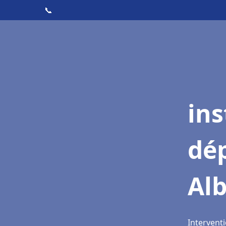
📞
ins
dé
Alb
Interventi