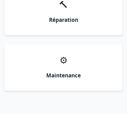
🔨
Réparation
⚙️
Maintenance