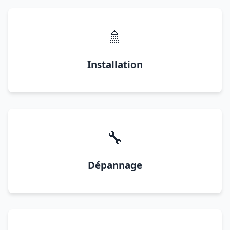
🚿
Installation
🔧
Dépannage