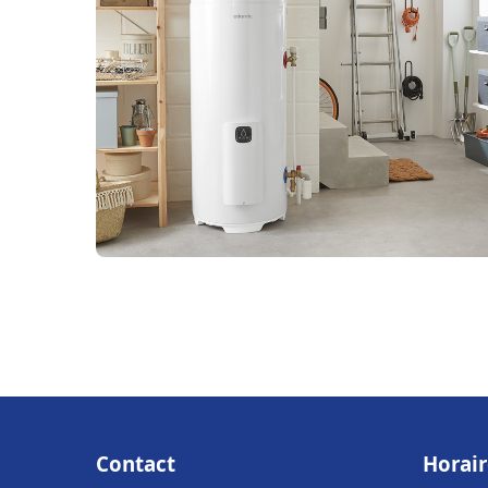
Contact
Horair