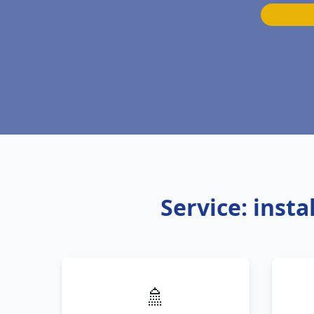
Service: inst
🚿