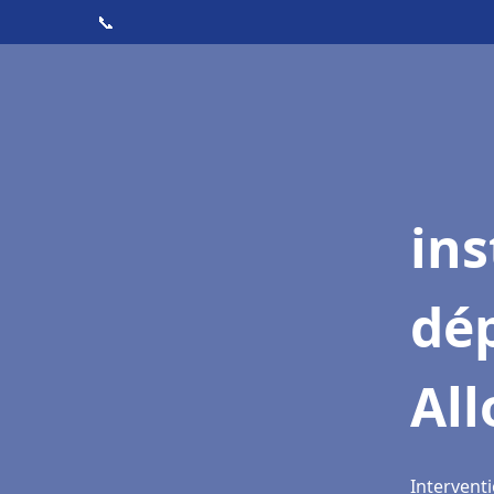
📞
ins
dé
Al
Interventi