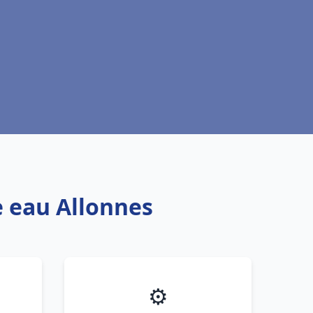
e eau Allonnes
⚙️