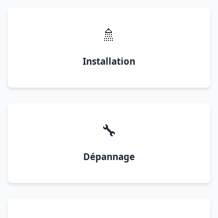
🚿
Installation
🔧
Dépannage