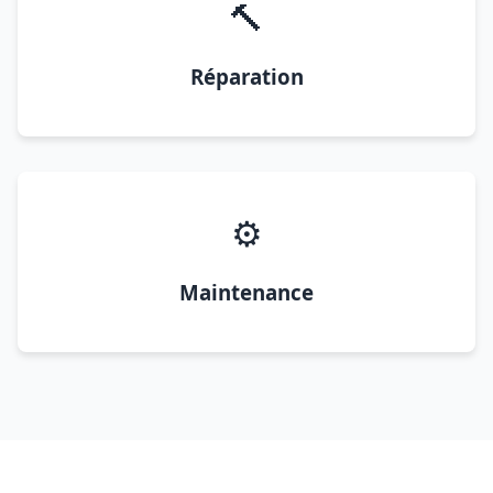
🔨
Réparation
⚙️
Maintenance