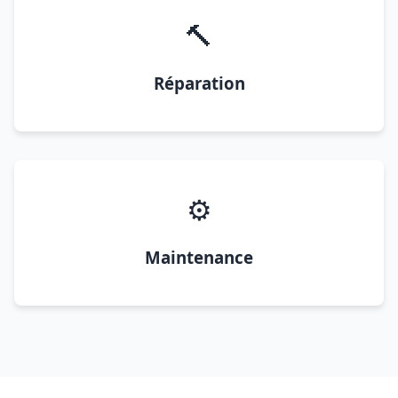
🔨
Réparation
⚙️
Maintenance