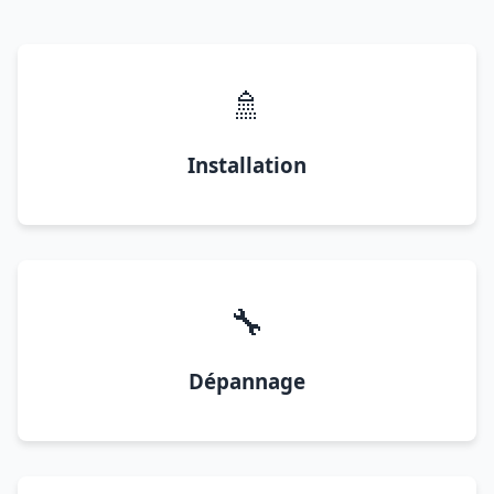
🚿
Installation
🔧
Dépannage