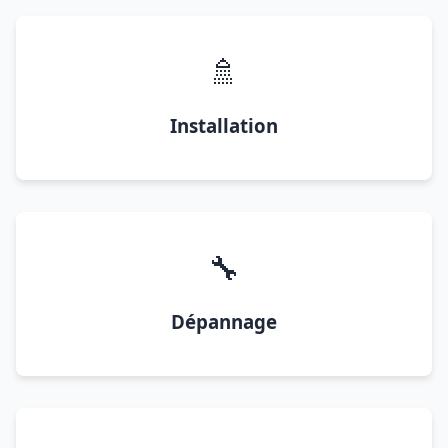
🚿
Installation
🔧
Dépannage