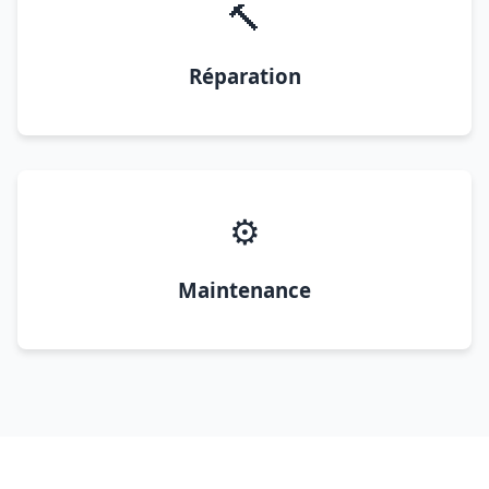
🔨
Réparation
⚙️
Maintenance