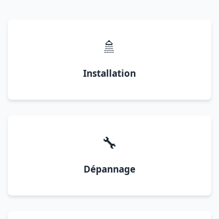
🚿
Installation
🔧
Dépannage