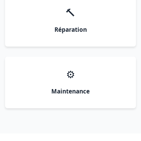
🔨
Réparation
⚙️
Maintenance