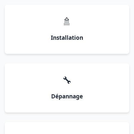
🚿
Installation
🔧
Dépannage