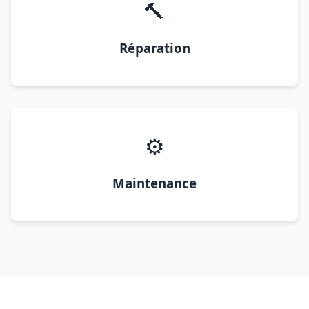
🔨
Réparation
⚙️
Maintenance