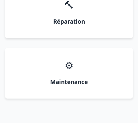
🔨
Réparation
⚙️
Maintenance