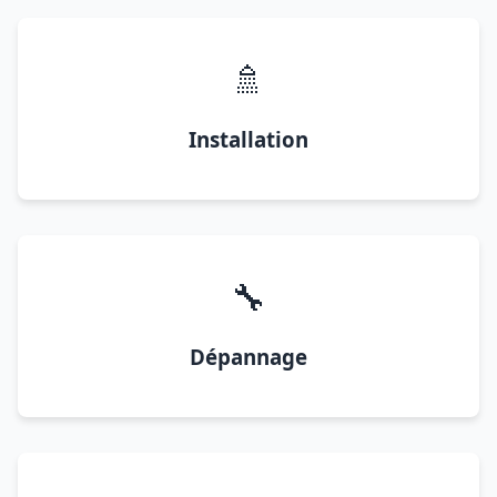
🚿
Installation
🔧
Dépannage