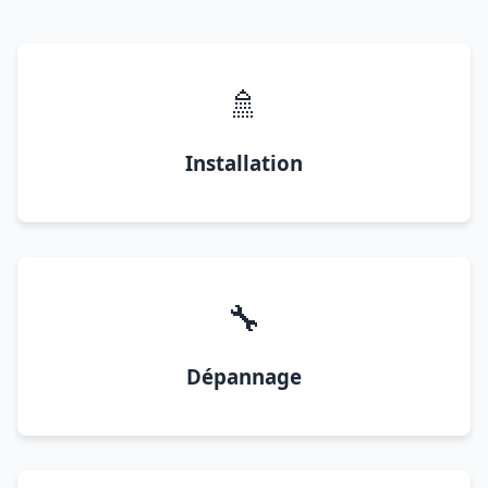
🚿
Installation
🔧
Dépannage