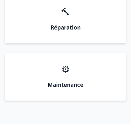
🔨
Réparation
⚙️
Maintenance