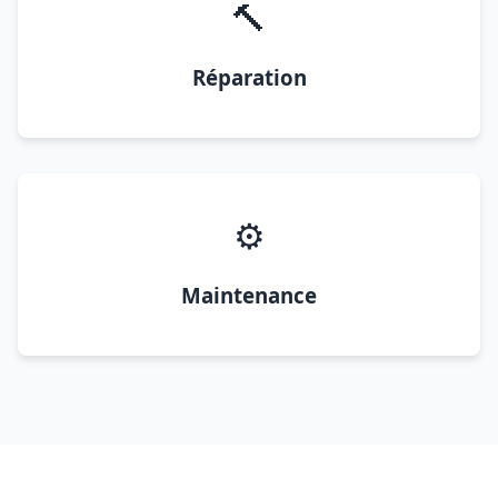
🔨
Réparation
⚙️
Maintenance