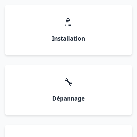
🚿
Installation
🔧
Dépannage