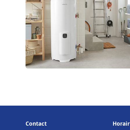
Contact
Horair