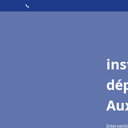
📞
ins
dé
Au
Intervent