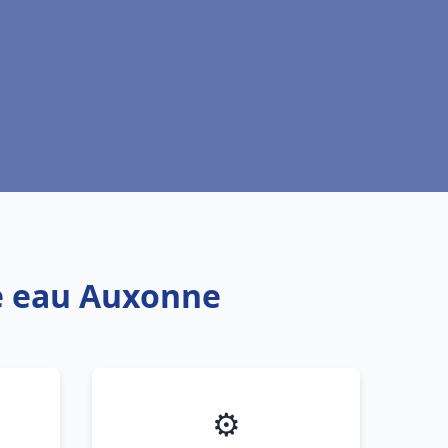
fe eau Auxonne
⚙️