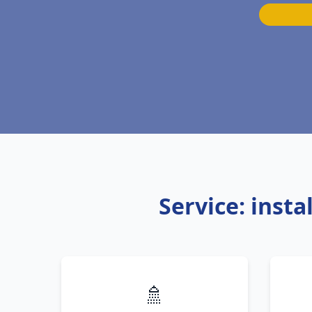
Service: inst
🚿