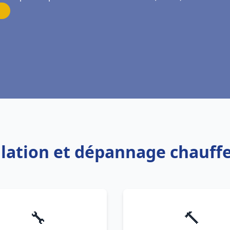
allation et dépannage chauf
🔧
🔨