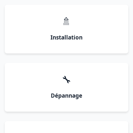
🚿
Installation
🔧
Dépannage