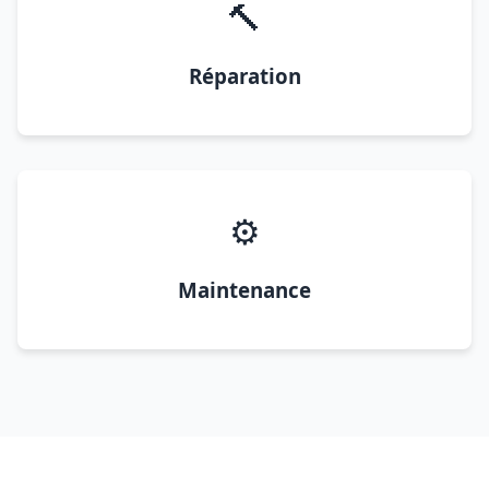
🔨
Réparation
⚙️
Maintenance