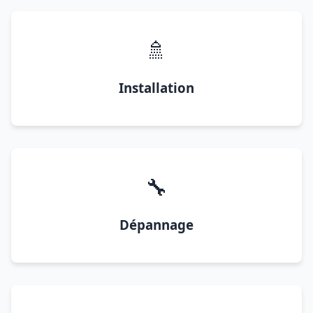
🚿
Installation
🔧
Dépannage