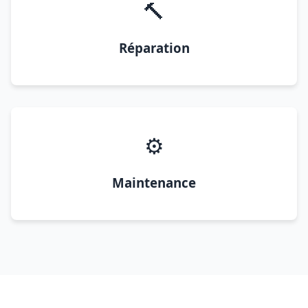
🔨
Réparation
⚙️
Maintenance