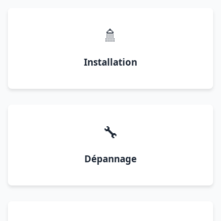
🚿
Installation
🔧
Dépannage