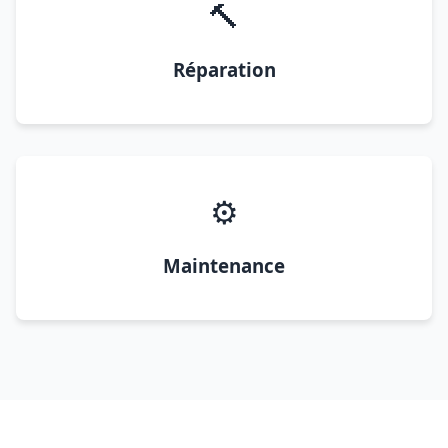
🔨
Réparation
⚙️
Maintenance