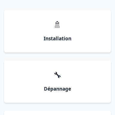
🚿
Installation
🔧
Dépannage