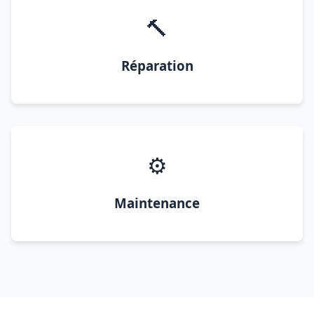
🔨
Réparation
⚙️
Maintenance