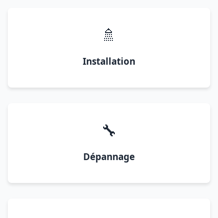
🚿
Installation
🔧
Dépannage