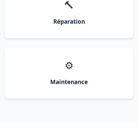
🔨
Réparation
⚙️
Maintenance