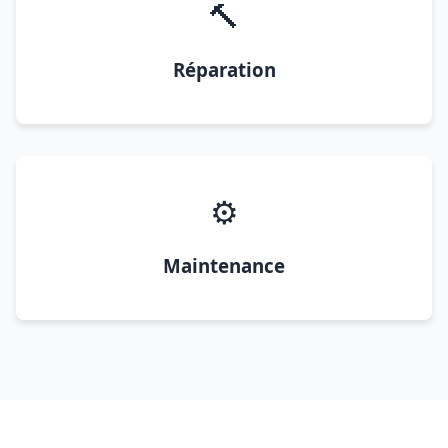
🔨
Réparation
⚙️
Maintenance