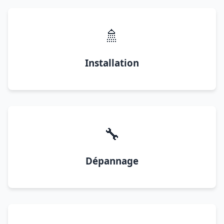
🚿
Installation
🔧
Dépannage