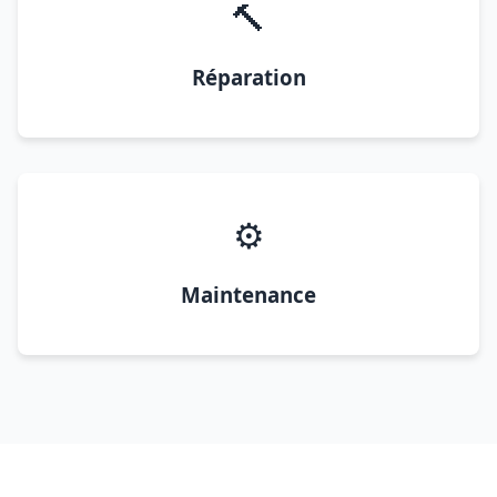
🔨
Réparation
⚙️
Maintenance