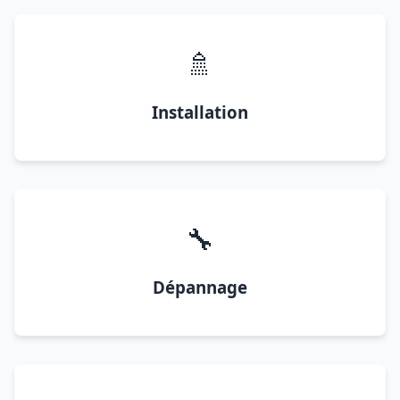
🚿
Installation
🔧
Dépannage