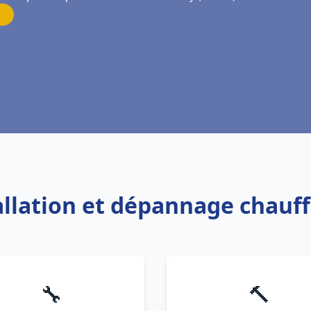
tallation et dépannage chauf
🔧
🔨