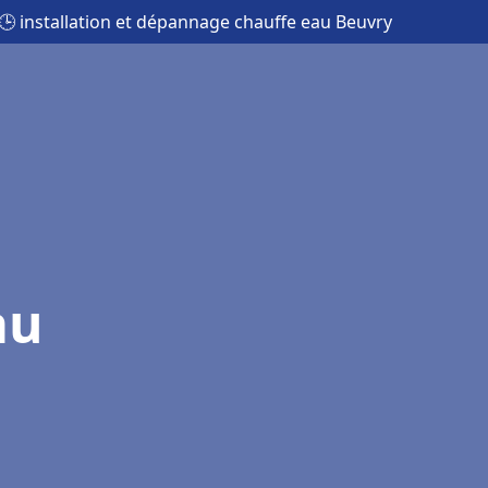
🕒 installation et dépannage chauffe eau Beuvry
au