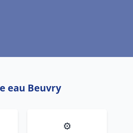
fe eau Beuvry
⚙️