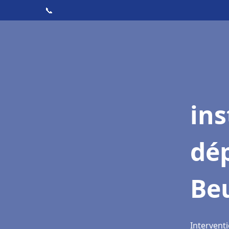
📞
ins
dé
Be
Interventi