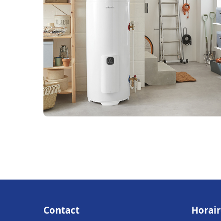
Contact
Horair