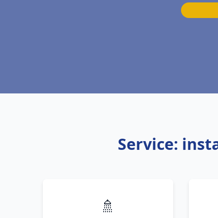
Service: ins
🚿