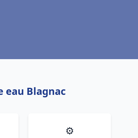
fe eau Blagnac
⚙️