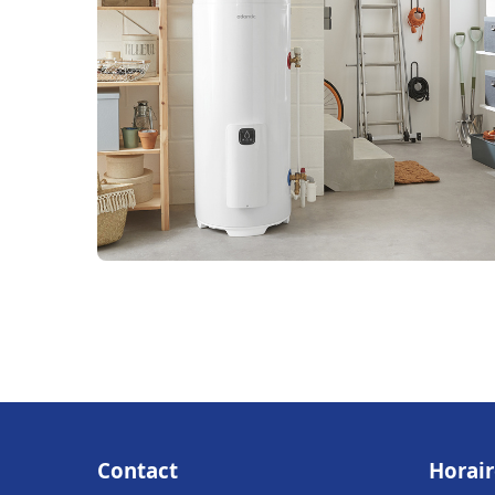
Contact
Horair