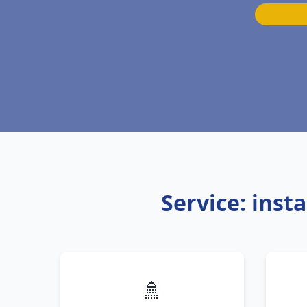
Service: inst
🚿