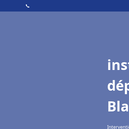
📞
ins
dé
Bl
Interventi