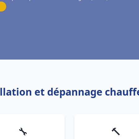
allation et dépannage chauf
🔧
🔨