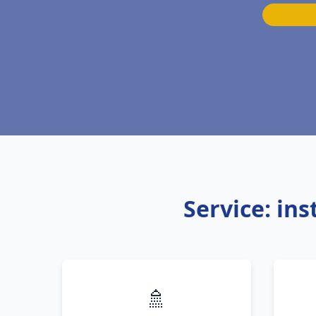
Service: in
🚿