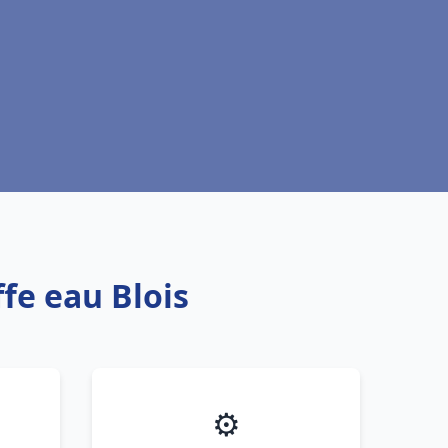
fe eau Blois
⚙️