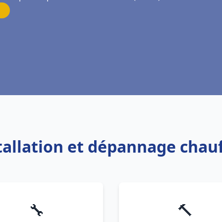
stallation et dépannage chauf
🔧
🔨