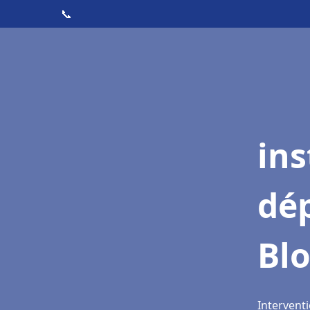
📞
ins
dé
Blo
Interventi