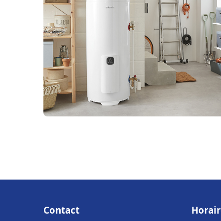
Contact
Horair