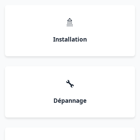
🚿
Installation
🔧
Dépannage