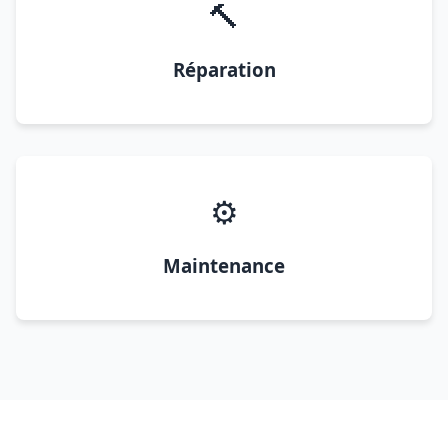
🔨
Réparation
⚙️
Maintenance