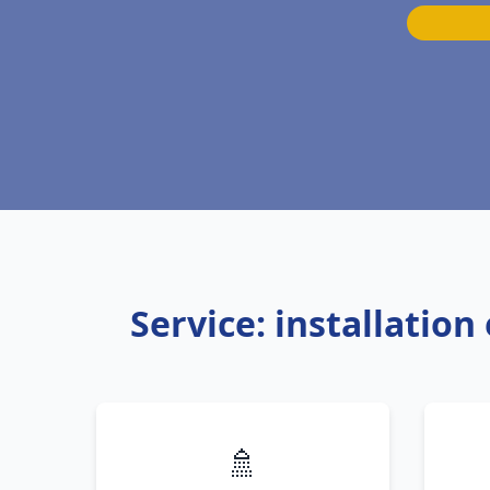
Service: installati
🚿