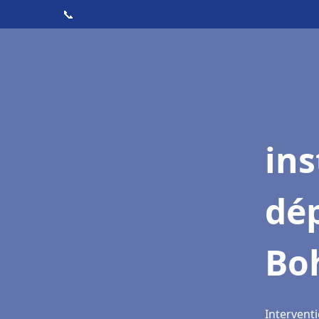
📞
ins
dé
Bo
Intervent