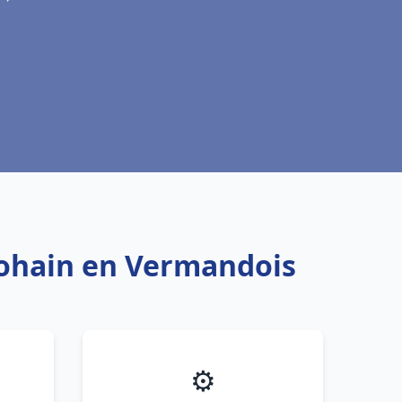
Bohain en Vermandois
⚙️