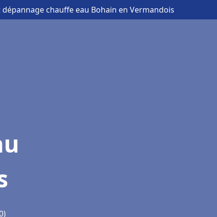
 et dépannage chauffe eau Bohain en Vermandois
au
s
0)