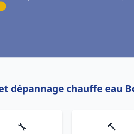
on et dépannage chauffe eau 
🔧
🔨