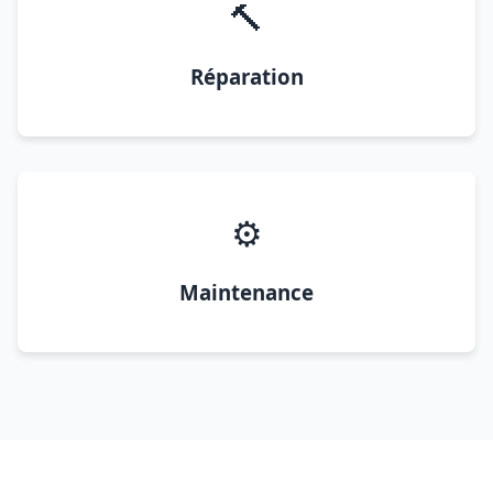
🔨
Réparation
⚙️
Maintenance