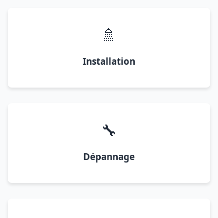
🚿
Installation
🔧
Dépannage