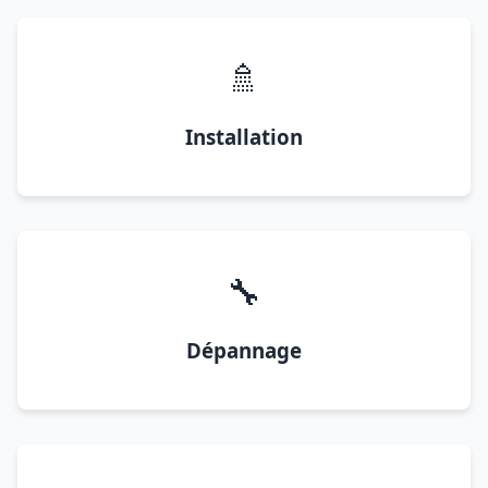
🚿
Installation
🔧
Dépannage