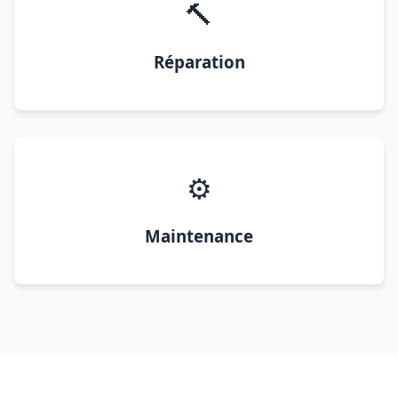
🔨
Réparation
⚙️
Maintenance