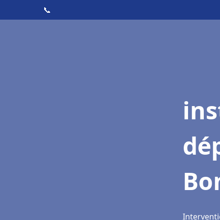
📞
ins
dé
Bo
Intervent