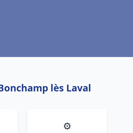
 Bonchamp lès Laval
⚙️