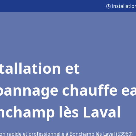
🕒 installat
tallation et
pannage chauffe e
nchamp lès Laval
ion rapide et professionnelle à Bonchamp lès Laval (53960)