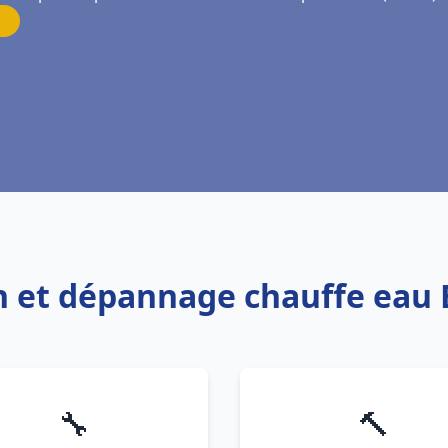
ion et dépannage chauffe eau
🔧
🔨