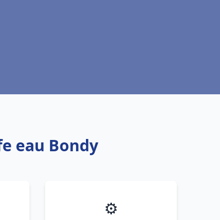
ffe eau Bondy
⚙️