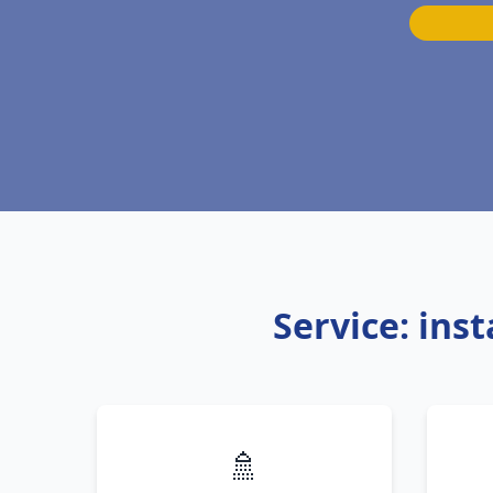
Service: ins
🚿