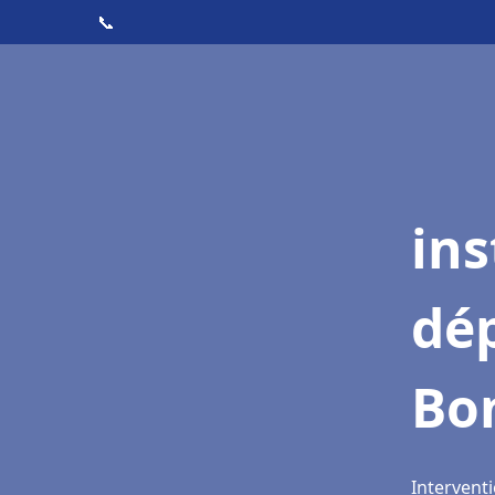
📞
ins
dé
Bo
Intervent