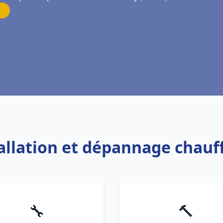
tallation et dépannage chau
🔧
🔨