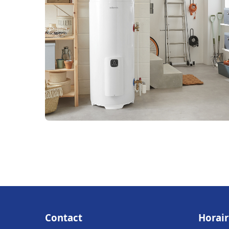
Contact
Horair