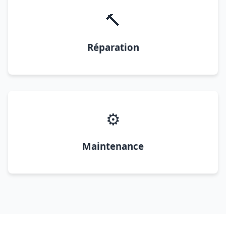
🔨
Réparation
⚙️
Maintenance