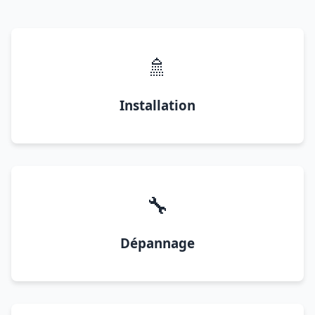
🚿
Installation
🔧
Dépannage