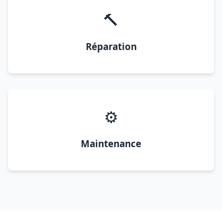
🔨
Réparation
⚙️
Maintenance