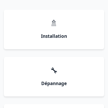
🚿
Installation
🔧
Dépannage