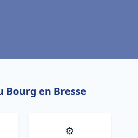
au Bourg en Bresse
⚙️