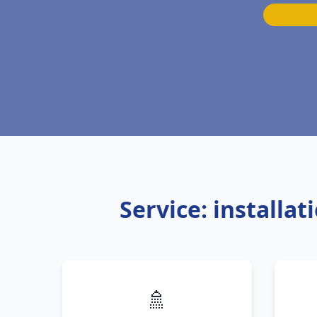
Service: installa
🚿