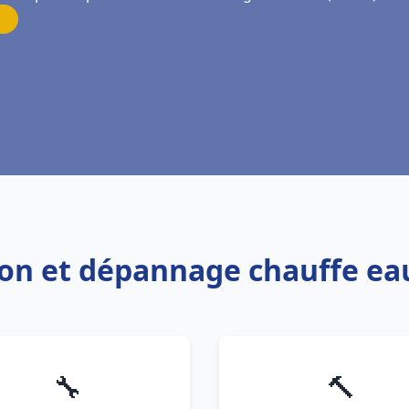
tion et dépannage chauffe e
🔧
🔨