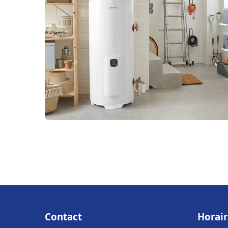
Contact
Horair