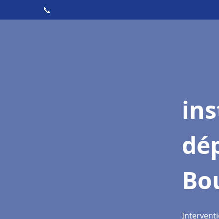
📞
ins
dé
Bo
Intervent