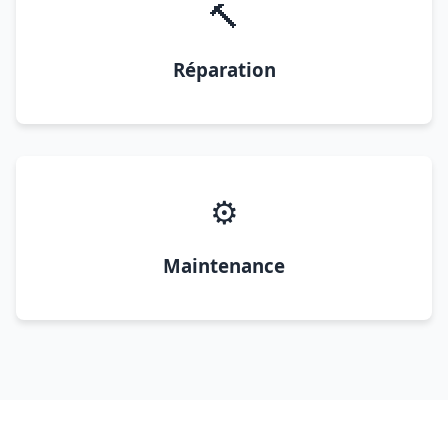
🔨
Réparation
⚙️
Maintenance