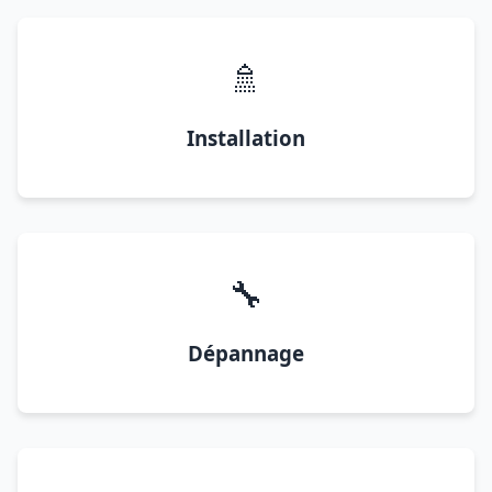
🚿
Installation
🔧
Dépannage