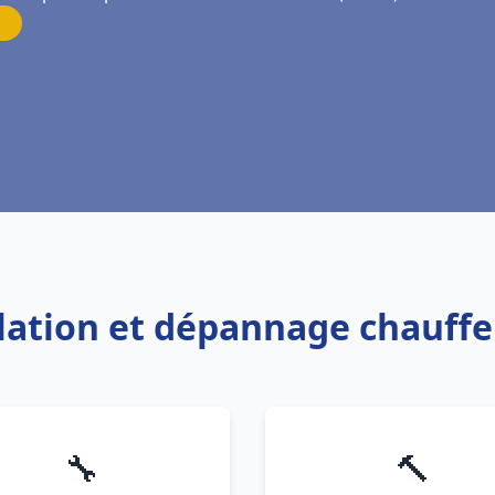
llation et dépannage chauff
🔧
🔨