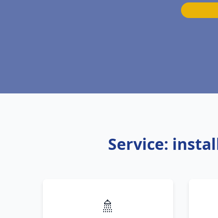
Service: insta
🚿