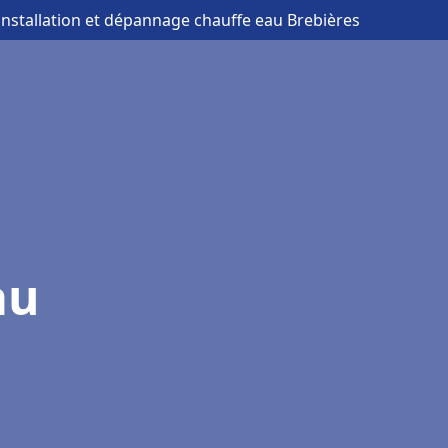
installation et dépannage chauffe eau Brebières
au