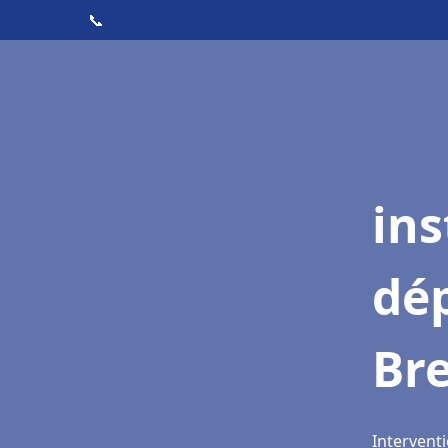
📞
ins
dé
Bre
Interventi