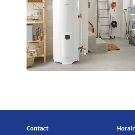
Contact
Horair