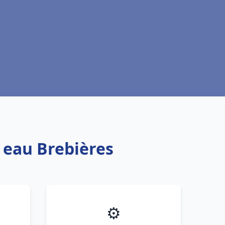
e eau Brebières
⚙️