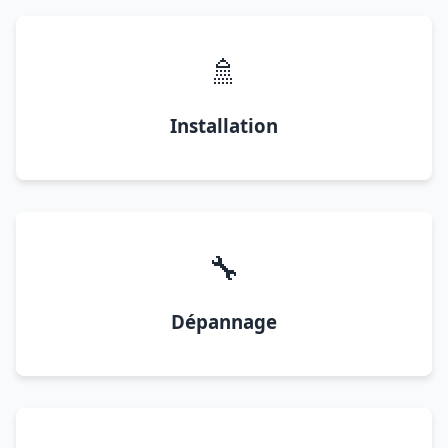
🚿
Installation
🔧
Dépannage