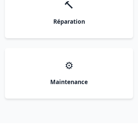
🔨
Réparation
⚙️
Maintenance