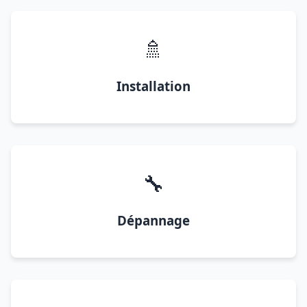
🚿
Installation
🔧
Dépannage