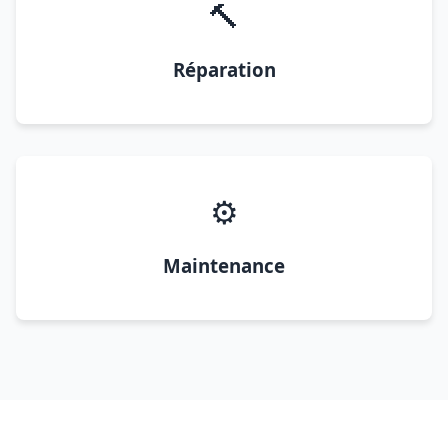
🔨
Réparation
⚙️
Maintenance