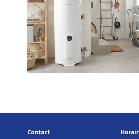
Contact
Horair