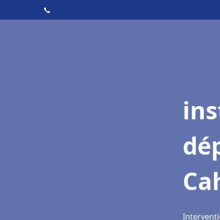
📞
ins
dé
Ca
Interventi