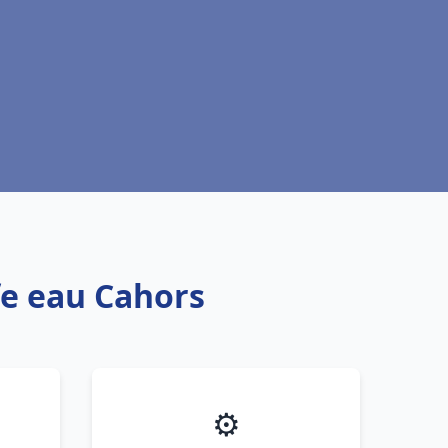
fe eau Cahors
⚙️