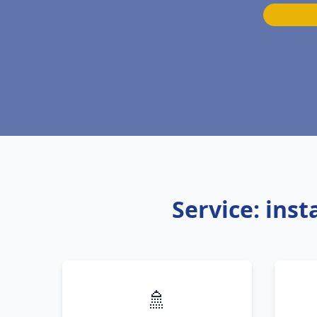
Service: ins
🚿