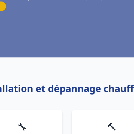
tallation et dépannage chauf
🔧
🔨