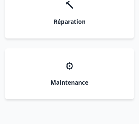
🔨
Réparation
⚙️
Maintenance