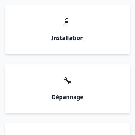
🚿
Installation
🔧
Dépannage