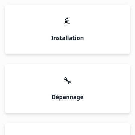
🚿
Installation
🔧
Dépannage