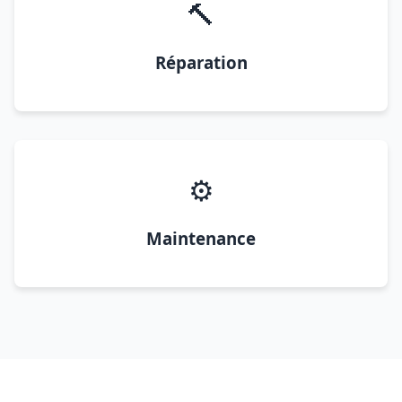
🔨
Réparation
⚙️
Maintenance