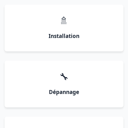
🚿
Installation
🔧
Dépannage