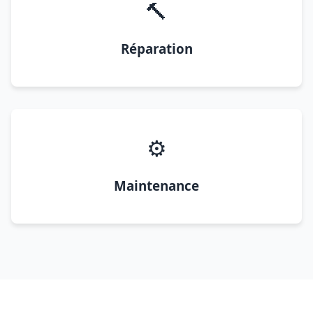
🔨
Réparation
⚙️
Maintenance